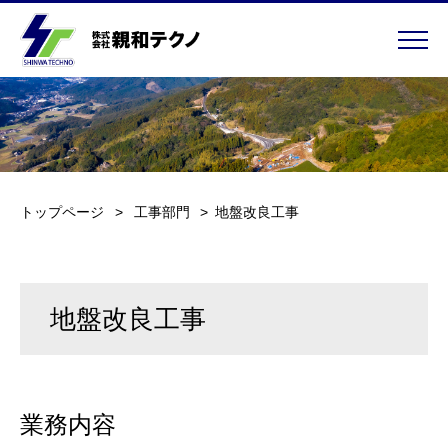
業務内容
SDGs
トップページ
工事部門
地盤改良工事
エコアクション21
施工実績
地盤改良工事
福利厚生
採用情報
業務内容