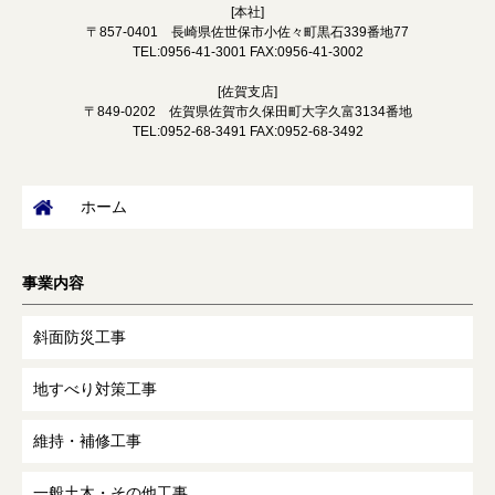
[本社]
〒857-0401 長崎県佐世保市小佐々町黒石339番地77
TEL:0956-41-3001 FAX:0956-41-3002
[佐賀支店]
〒849-0202 佐賀県佐賀市久保田町大字久富3134番地
TEL:0952-68-3491 FAX:0952-68-3492
お知らせ
ホーム
会社情報
事業内容
サイトマップ
斜面防災工事
本社代表：0956-41-3001
地すべり対策工事
維持・補修工事
一般土木・その他工事