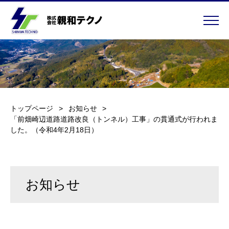
業務内容
SDGs
トップページ
お知らせ
「前畑崎辺道路道路改良（トンネル）工事」の貫通式が行われま
エコアクション21
した。（令和4年2月18日）
施工実績
お知らせ
福利厚生
採用情報