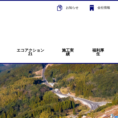
お知らせ
会社情報
エコアクション
施工実
福利厚
21
績
生