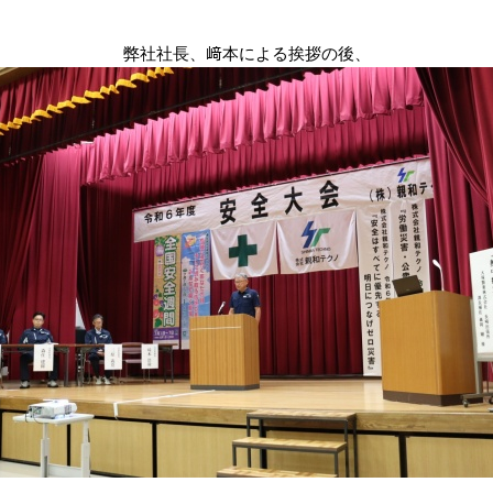
弊社社長、﨑本による挨拶の後、